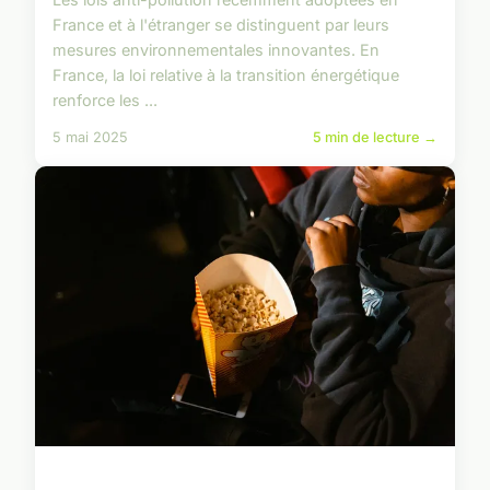
France et à l'étranger se distinguent par leurs
mesures environnementales innovantes. En
France, la loi relative à la transition énergétique
renforce les ...
5 mai 2025
5 min de lecture →