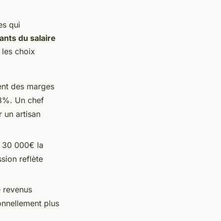
es qui
ants du salaire
 les choix
ent des marges
-8%. Un chef
 un artisan
 30 000€ la
sion reflète
e revenus
onnellement plus