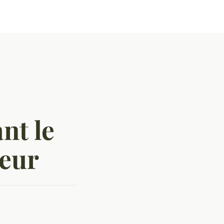
nt le
neur