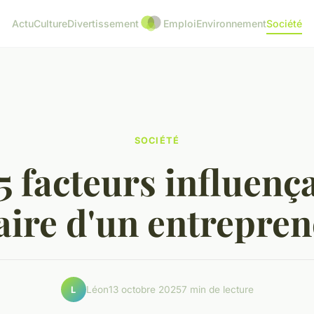
Actu
Culture
Divertissement
Emploi
Environnement
Société
SOCIÉTÉ
5 facteurs influença
aire d'un entrepre
Léon
13 octobre 2025
7 min de lecture
L