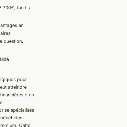
7 700€, tandis
vantages en
faires
la question.
nus
tégiques pour
eut atteindre
financières d'un
es
prise spécialisés
 bénéficient
premium. Cette