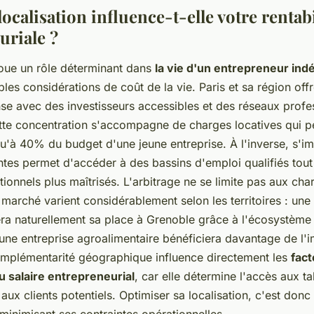
localisation influence-t-elle votre rentabi
uriale ?
oue un rôle déterminant dans
la vie d'un entrepreneur in
les considérations de coût de la vie. Paris et sa région offr
e avec des investisseurs accessibles et des réseaux profe
ette concentration s'accompagne de charges locatives qui 
u'à 40% du budget d'une jeune entreprise. À l'inverse, s'im
tes permet d'accéder à des bassins d'emploi qualifiés tout
ionnels plus maîtrisés. L'arbitrage ne se limite pas aux cha
marché varient considérablement selon les territoires : une 
ra naturellement sa place à Grenoble grâce à l'écosystème
'une entreprise agroalimentaire bénéficiera davantage de l'i
omplémentarité géographique influence directement les
fact
 salaire entrepreneurial
, car elle détermine l'accès aux ta
aux clients potentiels. Optimiser sa localisation, c'est don
minimisant ses contraintes opérationnelles.