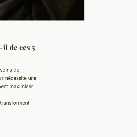
il de ces 5
esoins de
ur
nécessite une
ment maximiser
a
transforment