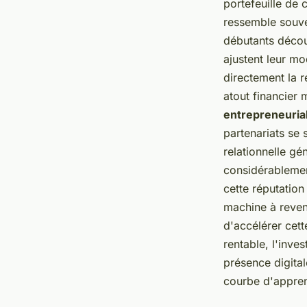
portefeuille de
ressemble souve
débutants décou
ajustent leur m
directement la r
atout financier 
entrepreneuria
partenariats se 
relationnelle gé
considérablement
cette réputation
machine à reven
d'accélérer cett
rentable, l'inve
présence digital
courbe d'appren