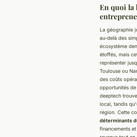
En quoi la 
entreprene
La géographie j
au-delà des simp
écosystème dens
étoffés, mais c
représenter jusq
Toulouse ou Nan
des coûts opérat
opportunités de 
deeptech trouve
local, tandis qu
région. Cette c
déterminants du
financements et 
revenus tout en 