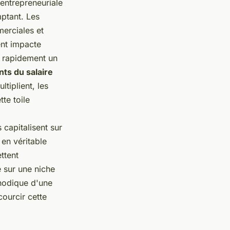
entrepreneuriale
ptant. Les
merciales et
nt impacte
a rapidement un
ts du salaire
tiplient, les
te toile
 capitalisent sur
 en véritable
ttent
e sur une niche
thodique d'une
courcir cette