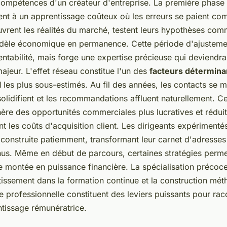
 compétences d'un créateur d'entreprise. La première phase 
nt à un apprentissage coûteux où les erreurs se paient com
vrent les réalités du marché, testent leurs hypothèses com
odèle économique en permanence. Cette période d'ajusteme
entabilité, mais forge une expertise précieuse qui deviendr
majeur. L'effet réseau constitue l'un des
facteurs déterminan
l
les plus sous-estimés. Au fil des années, les contacts se mul
solidifient et les recommandations affluent naturellement. Cet
nère des opportunités commerciales plus lucratives et réduit
 les coûts d'acquisition client. Les dirigeants expérimentés
 construite patiemment, transformant leur carnet d'adresses
us. Même en début de parcours, certaines stratégies perme
e montée en puissance financière. La spécialisation précoc
stissement dans la formation continue et la construction mé
e professionnelle constituent des leviers puissants pour rac
tissage rémunératrice.