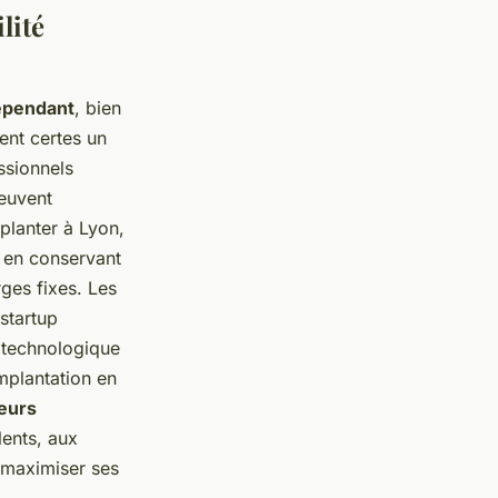
lité
dépendant
, bien
ent certes un
ssionnels
peuvent
planter à Lyon,
 en conservant
rges fixes. Les
startup
 technologique
mplantation en
eurs
lents, aux
c maximiser ses