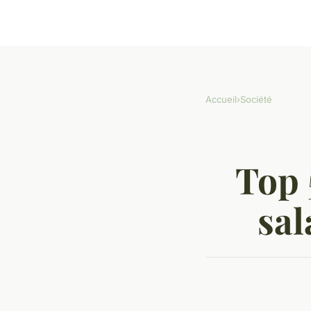
Accueil
›
Société
Top 
sal