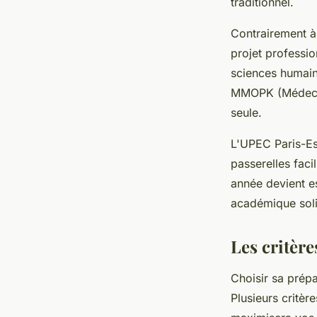
traditionnel.
Contrairement à
projet professio
sciences humain
MMOPK (Médecine
seule.
L'UPEC Paris-Es
passerelles fac
année devient es
académique soli
Les critère
Choisir sa prép
Plusieurs critèr