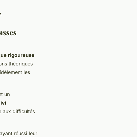
e.
asses
ue rigoureuse
ions théoriques
idèlement les
nt un
ivi
aux difficultés
ayant réussi leur