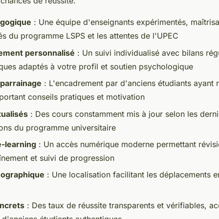
chances de réussite.
agogique
: Une équipe d'enseignants expérimentés, maîtrisa
ités du programme LSPS et les attentes de l'UPEC
ment personnalisé
: Un suivi individualisé avec bilans rég
ues adaptés à votre profil et soutien psychologique
parrainage
: L'encadrement par d'anciens étudiants ayant r
portant conseils pratiques et motivation
ualisés
: Des cours constamment mis à jour selon les dern
tions du programme universitaire
e-learning
: Un accès numérique moderne permettant révisio
nement et suivi de progression
éographique
: Une localisation facilitant les déplacements e
oncrets
: Des taux de réussite transparents et vérifiables,
d'anciens étudiants authentiques