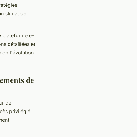
ratégies
un climat de
 plateforme e-
ns détaillées et
lon l'évolution
sements de
ur de
cès privilégié
ment