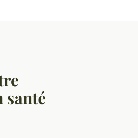
tre
n santé