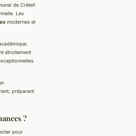
munal de Créteil
nnelle. Les
les
modernes et
 académique.
nt étroitement
exceptionnelles
un
ment, préparant
hances ?
ecter pour