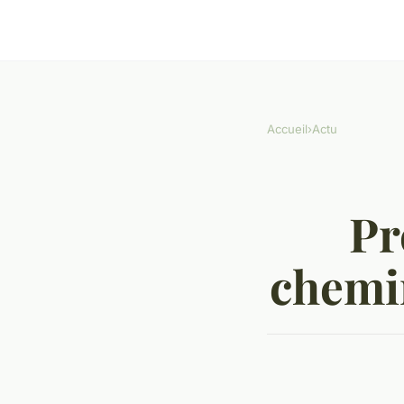
Accueil
›
Actu
Pr
chemin