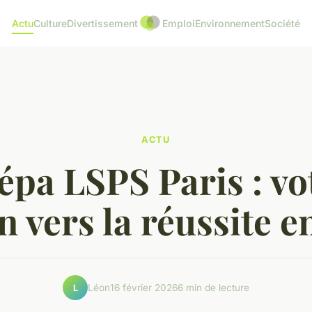
Actu
Culture
Divertissement
Emploi
Environnement
Société
ACTU
épa LSPS Paris : vo
 vers la réussite e
Léon
16 février 2026
6 min de lecture
L