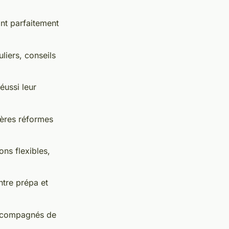
nt parfaitement
uliers, conseils
éussi leur
ières réformes
ns flexibles,
ntre prépa et
 accompagnés de