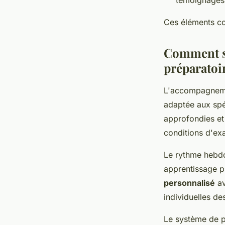
Ces éléments con
Comment se
préparatoi
L'accompagneme
adaptée aux spéc
approfondies et
conditions d'ex
Le rythme hebdo
apprentissage p
personnalisé
av
individuelles de
Le système de pa