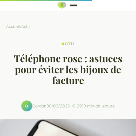
Accueil
›
Actu
ACTU
Téléphone rose : astuces
pour éviter les bijoux de
facture
Gordon
30/03/2026 10:29
13 min de lecture
G