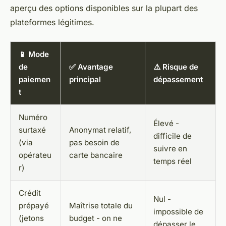
aperçu des options disponibles sur la plupart des
plateformes légitimes.
📱 Mode
de
✅ Avantage
⚠️ Risque de
paiemen
principal
dépassement
t
Numéro
Élevé -
surtaxé
Anonymat relatif,
difficile de
(via
pas besoin de
suivre en
opérateu
carte bancaire
temps réel
r)
Crédit
Nul -
prépayé
Maîtrise totale du
impossible de
(jetons
budget - on ne
dépasser le