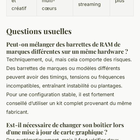
et
multi-
plus
streaming
créatif
cœurs
Questions usuelles
Peut-on mélanger des barrettes de RAM de
marques différentes sur un même hardware ?
Techniquement, oui, mais cela comporte des risques.
Des barrettes de marques ou modèles différents
peuvent avoir des timings, tensions ou fréquences
incompatibles, entraînant instabilité ou plantages.
Pour une configuration stable, il est fortement
conseillé d’utiliser un kit complet provenant du même
fabricant.
Est-il nécessaire de changer son boîtier lors
d'une mise à jour de carte graphique ?