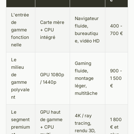
L'entrée
Navigateur
de
Carte mère
fluide,
400 -
gamme
+ CPU
bureautiqu
700 €
fonction
intégré
e, vidéo HD
nelle
Le
Gaming
milieu
fluide,
900 -
de
GPU 1080p
montage
1 500
gamme
/ 1440p
léger,
€
polyvale
multitâche
nt
Le
GPU haut
4K / ray
segment
de gamme
1 800
tracing,
premium
+ CPU
€ et
rendu 3D,