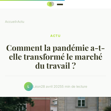
Accueil
›
Actu
ACTU
Comment la pandémie a-t-
elle transformé le marché
du travail ?
Léon
28 avril 2025
5 min de lecture
L